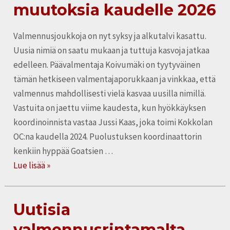
muutoksia
muutoksia kaudelle 2026
kaudelle
2026
Valmennusjoukkoja on nyt syksy ja alkutalvi kasattu.
Uusia nimiä on saatu mukaan ja tuttuja kasvoja jatkaa
edelleen. Päävalmentaja Koivumäki on tyytyväinen
tämän hetkiseen valmentajaporukkaan ja vinkkaa, että
valmennus mahdollisesti vielä kasvaa uusilla nimillä.
Vastuita on jaettu viime kaudesta, kun hyökkäyksen
koordinoinnista vastaa Jussi Kaas, joka toimi Kokkolan
OC:na kaudella 2024. Puolustuksen koordinaattorin
kenkiin hyppää Goatsien …
Lue lisää »
Uutisia
Uutisia
valmennusrintamalta
valmennusrintamalta