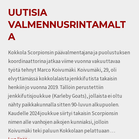
UUTISIA
UUTISIA
VALMENNUSRINTAMALTA
VALMENNUSRINTAMALT
A
Kokkola Scorpionsin päävalmentajana ja puolustuksen
koordinaattorina jatkaa viime vuonna vakuuttavaa
työtä tehnyt Marco Koivumäki. Koivumäki, 29, oli
elvyttämässä kokkolalaista jenkkifutista takaisin
henkiin jo vuonna 2019. Tällöin perustettiin
jenkkifutisjoukkue (Karleby Goats), jollaista ei oltu
nähty paikkakunnalla sitten 90-luvun alkupuolen.
Kaudelle 2024 joukkue siirtyi takaisin Scorpionsin
nimen alle vanhojen aikojen kunniaksi, jolloin
Koivumäki teki paluun Kokkolaan pelattuaan …