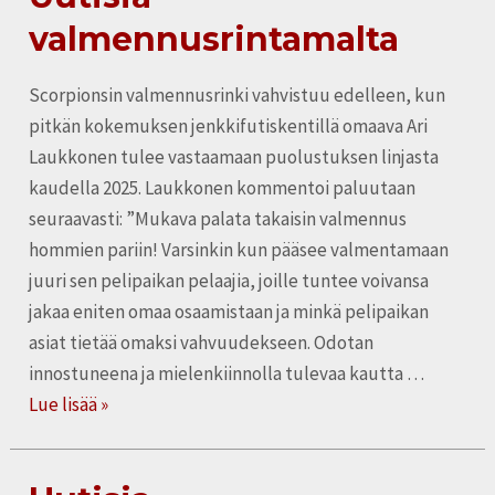
valmennusrintamalta
valmennusrintamalta
Scorpionsin valmennusrinki vahvistuu edelleen, kun
pitkän kokemuksen jenkkifutiskentillä omaava Ari
Laukkonen tulee vastaamaan puolustuksen linjasta
kaudella 2025. Laukkonen kommentoi paluutaan
seuraavasti: ”Mukava palata takaisin valmennus
hommien pariin! Varsinkin kun pääsee valmentamaan
juuri sen pelipaikan pelaajia, joille tuntee voivansa
jakaa eniten omaa osaamistaan ja minkä pelipaikan
asiat tietää omaksi vahvuudekseen. Odotan
innostuneena ja mielenkiinnolla tulevaa kautta …
Lue lisää »
Uutisia