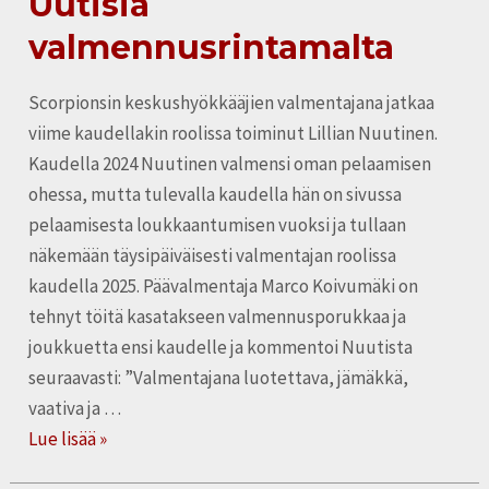
Uutisia
valmennusrintamalta
valmennusrintamalta
Scorpionsin keskushyökkääjien valmentajana jatkaa
viime kaudellakin roolissa toiminut Lillian Nuutinen.
Kaudella 2024 Nuutinen valmensi oman pelaamisen
ohessa, mutta tulevalla kaudella hän on sivussa
pelaamisesta loukkaantumisen vuoksi ja tullaan
näkemään täysipäiväisesti valmentajan roolissa
kaudella 2025. Päävalmentaja Marco Koivumäki on
tehnyt töitä kasatakseen valmennusporukkaa ja
joukkuetta ensi kaudelle ja kommentoi Nuutista
seuraavasti: ”Valmentajana luotettava, jämäkkä,
vaativa ja …
Lue lisää »