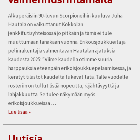
Alkuperäisiin 90-luvun Scorpioneihin kuuluva Juha
Hautala on vaikuttanut Kokkolan
jenkkifutisyhteisössä jo pitkään ja tämä ei tule
muuttumaan tänäkään vuonna. Erikousjoukkueita ja
pelinrakentajia valmentavan Hautalan ajatuksia
kaudesta 2025: ”Viime kaudella otimme suuria
harppauksia eteenpäin erikoisjoukkuepelaamisessa, ja
kerätyt tilastot kaudelta tukevat tätä. Tälle vuodelle
rosteriin on tullut lisää nopeutta, räjähtävyyttä ja
lahjakkuutta. Se tulee näkymään myös
erikoisjoukkueissa …
Lue lisää »
Uutisia
Uutisia