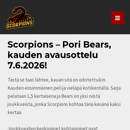
Siirry
Artikkelien
Mai
sisältöön
selaus
Men
Scorpions – Pori Bears,
kauden avausottelu
7.6.2026!
Tästä se taas lähtee, kauan sitä on odotettukin.
Kauden ensimmäinen peli ja vieläpä kotikentällä. Sarja
pelataan 1,5 kertaisena ja Bears on yksi niistä
joukkueista, jonka Scorpions kohtaa tänä kesänä kaksi
kertaa.
Joukkueiden keskinäiset kohtaamiset ovat