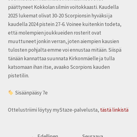
päättyneet Kokkolan silmin voitokkaasti. Kaudella
2025 lukemat olivat 30-20 Scorpionsin hyväksi ja
kaudella 2024 pistein 27-6. Voinee kuitenkin todeta,
että molempien joukkueiden rosterit ovat
muuttuneet jonkin verran, joten aiempien kausien
tulosten pohjalta emme voi ennustaa mitään. Siispä
tänään kannattaa suunnata Kirkonmäelle ja tulla
katsomaan ihan itse, avaako Scorpions kauden
pistetilin.
Sisäänpääsy 7e
Ottelustriimi löytyy myStaze-palvelusta,
tästä linkistä
←
Edellinen
Seuraava