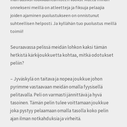
onnekseni meillä on atleetteja ja fiksuja pelaajia
joiden ajaminen puolustukseen on onnistunut
suhteellisen helposti. Ja kyllähän tuo puolustus meillä
toimii!
Seuraavassa pelissä meidän lohkon kaksi tämän
hetkistä kärkijoukkuetta kohtaa, mitkä odotukset
peliin?
– Jyväskylä on taitava ja nopea joukkue johon
pyrimme vastaavaan meidän omalla fyysisellä
pelitavalla. Peli on varmasti jännittävä ja hyvä
tasoinen. Tämän pelin tulee voittamaan joukkue
joka pystyy pelaamaan omalla tasolla koko pelin
ajan ilman notkahduksia ja virheitä.