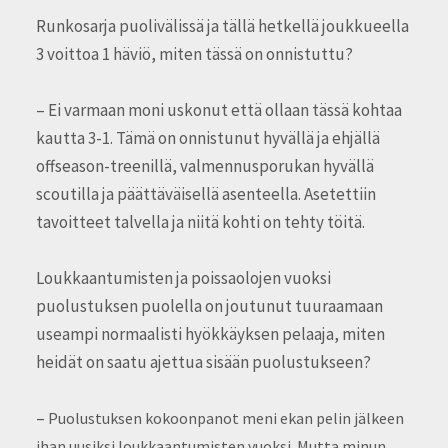
Runkosarja puolivälissä ja tällä hetkellä joukkueella
3 voittoa 1 häviö, miten tässä on onnistuttu?
– Ei varmaan moni uskonut että ollaan tässä kohtaa
kautta 3-1. Tämä on onnistunut hyvällä ja ehjällä
offseason-treenillä, valmennusporukan hyvällä
scoutilla ja päättäväisellä asenteella. Asetettiin
tavoitteet talvella ja niitä kohti on tehty töitä.
Loukkaantumisten ja poissaolojen vuoksi
puolustuksen puolella on joutunut tuuraamaan
useampi normaalisti hyökkäyksen pelaaja, miten
heidät on saatu ajettua sisään puolustukseen?
–
Puolustuksen kokoonpanot meni ekan pelin jälkeen
ihan uusiksi loukkaantumisten vuoksi. Mutta minun