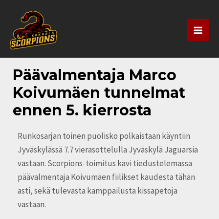
Siirry
Artikkelien
Mai
sisältöön
selaus
Men
Päävalmentaja Marco
Koivumäen tunnelmat
ennen 5. kierrosta
Runkosarjan toinen puolisko polkaistaan käyntiin
Jyväskylässä 7.7 vierasottelulla Jyväskylä Jaguarsia
vastaan. Scorpions-toimitus kävi tiedustelemassa
päävalmentaja Koivumäen fiilikset kaudesta tähän
asti, sekä tulevasta kamppailusta kissapetoja
vastaan.