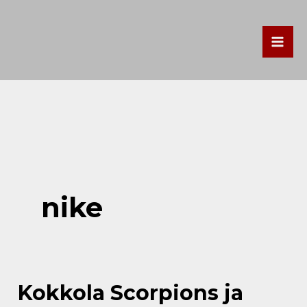
Siirry
Mai
sisältöön
Men
nike
Kokkola
Kokkola Scorpions ja