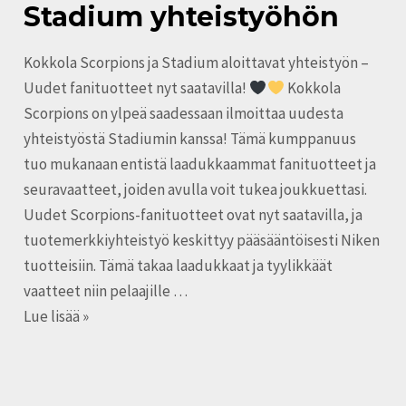
Scorpions
Stadium yhteistyöhön
ja
Stadium
Kokkola Scorpions ja Stadium aloittavat yhteistyön –
yhteistyöhön
Uudet fanituotteet nyt saatavilla!
Kokkola
Scorpions on ylpeä saadessaan ilmoittaa uudesta
yhteistyöstä Stadiumin kanssa! Tämä kumppanuus
tuo mukanaan entistä laadukkaammat fanituotteet ja
seuravaatteet, joiden avulla voit tukea joukkuettasi.
Uudet Scorpions-fanituotteet ovat nyt saatavilla, ja
tuotemerkkiyhteistyö keskittyy pääsääntöisesti Niken
tuotteisiin. Tämä takaa laadukkaat ja tyylikkäät
vaatteet niin pelaajille …
Lue lisää »