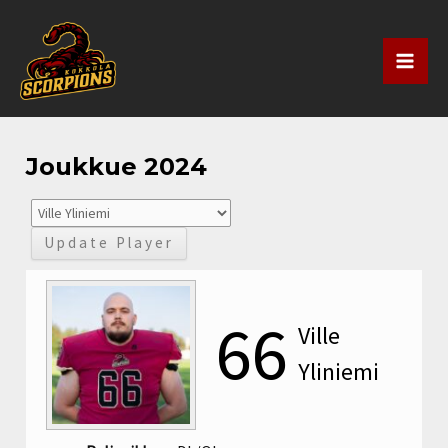
Siirry
Mai
sisältöön
Men
Joukkue 2024
66
Ville
Yliniemi