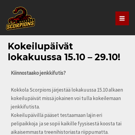
Siirry
Artikkelien
Mai
sisältöön
selaus
Men
Kokeilupäivät
lokakuussa 15.10 – 29.10!
Kiinnostaako jenkkifutis?
Kokkola Scorpions järjestää lokakuussa 15.10 alkaen
kokeilupäivät missä jokainen voi tulla kokeilemaan
jenkkifutista.
Kokeilupäivillä pääset testaamaan lajin eri
pelipaikkoja ja se sopii kaikille
fyysisestä koosta tai
aikaisemmasta treenihistoriasta riippumatta.